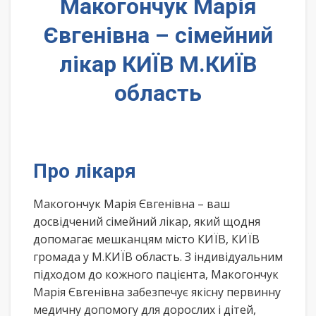
Макогончук Марія
Євгенівна – сімейний
лікар КИЇВ М.КИЇВ
область
Про лікаря
Макогончук Марія Євгенівна – ваш
досвідчений сімейний лікар, який щодня
допомагає мешканцям місто КИЇВ, КИЇВ
громада у М.КИЇВ область. З індивідуальним
підходом до кожного пацієнта, Макогончук
Марія Євгенівна забезпечує якісну первинну
медичну допомогу для дорослих і дітей,