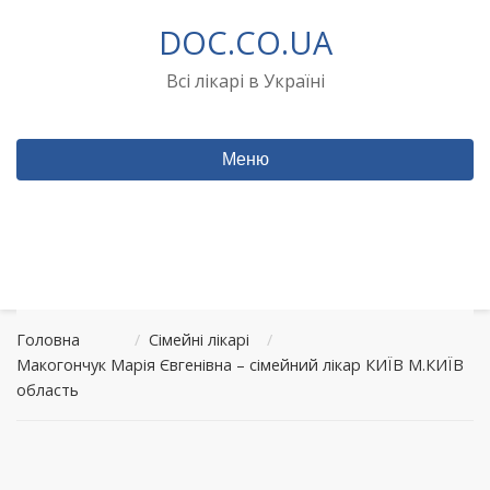
Перейти
DOC.CO.UA
до
вмісту
Всі лікарі в Україні
Меню
Головна
/
Сімейні лікарі
/
Макогончук Марія Євгенівна – сімейний лікар КИЇВ М.КИЇВ
область