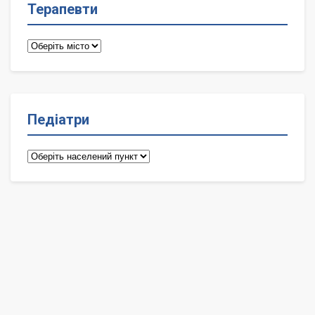
Терапевти
Терапевти
Педіатри
Педіатри