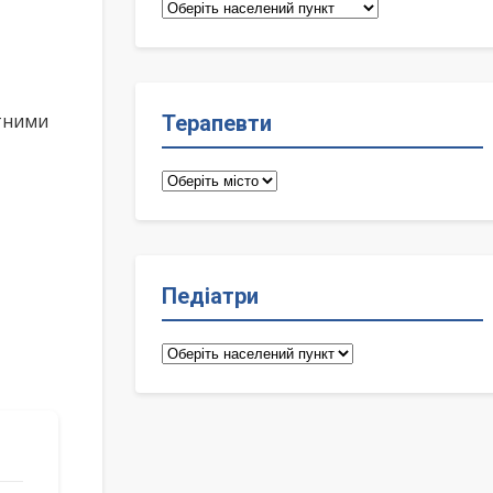
Сімейні
лікарі
ктними
Терапевти
Терапевти
Педіатри
Педіатри