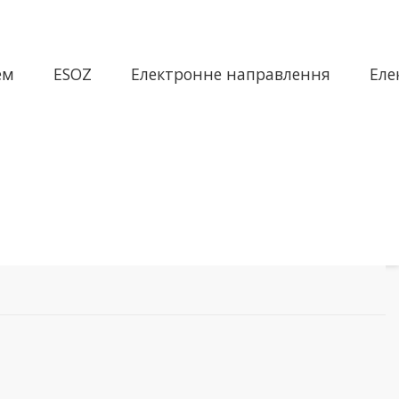
ем
ESOZ
Електронне направлення
Еле