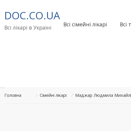
Перейти
до
DOC.CO.UA
вмісту
Всі сімейні лікарі
Всі 
Всі лікарі в Україні
Головна
/
Сімейні лікарі
/
Маджар Людмила Михайлів