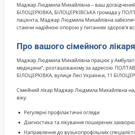
Маджар Людмила Михайлівна – ваш досвідчений 
БІЛОЦЕРКІВКА, БІЛОЦЕРКІВСЬКА громада у ПОЛТА
пацієнта, Маджар Людмила Михайлівна забезпечу
стаючи надійною опорою у питаннях здоров’я всі
Про вашого сімейного лікар
Маджар Людмила Михайлівна працює у Амбулаторі
медицини”, розташованому за адресою: ПОЛТА
БІЛОЦЕРКІВКА, вулиця Лесі Українки, 11 БІЛОЦЕ
Сімейний лікар Маджар Людмила Михайлівна нада
віку:
Регулярні профілактичні огляди
Діагностика та лікування поширених захвор
Направлення до вузькопрофільних спеціаліст