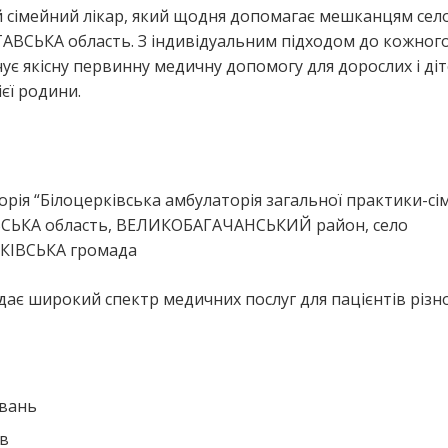
сімейний лікар, який щодня допомагає мешканцям сел
ВСЬКА область. З індивідуальним підходом до кожног
є якісну первинну медичну допомогу для дорослих і діт
єї родини.
я
я “Білоцерківська амбулаторія загальної практики-сі
ВСЬКА область, ВЕЛИКОБАГАЧАНСЬКИЙ район, село
РКІВСЬКА громада
є широкий спектр медичних послуг для пацієнтів різн
ювань
ів