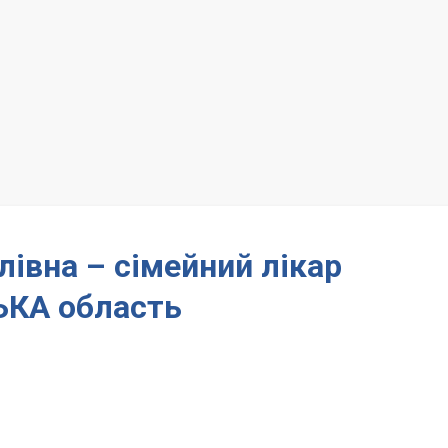
вна – сімейний лікар
КА область