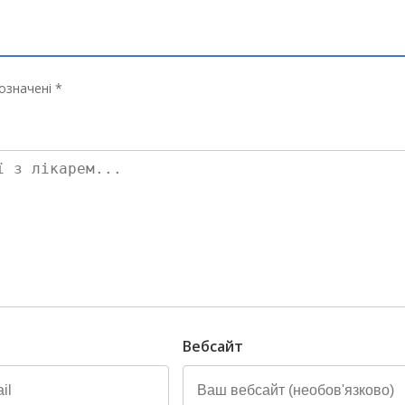
означені *
Вебсайт