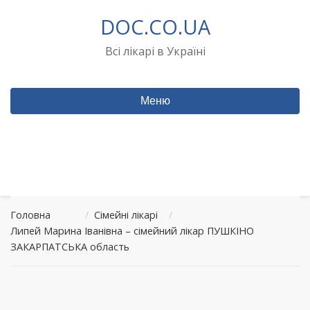
Перейти
DOC.CO.UA
до
вмісту
Всі лікарі в Україні
Меню
Головна
/
Сімейні лікарі
/
Липей Марина Іванівна – сімейний лікар ПУШКІНО
ЗАКАРПАТСЬКА область