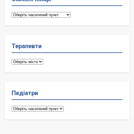
Сімейні
лікарі
Терапевти
Терапевти
Педіатри
Педіатри