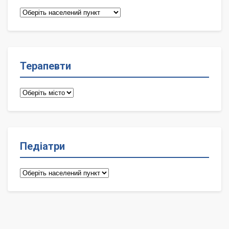
Сімейні
лікарі
Терапевти
Терапевти
Педіатри
Педіатри