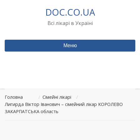
Перейти
DOC.CO.UA
до
вмісту
Всі лікарі в Україні
Меню
Головна
/
Сімейні лікарі
/
Лигирда Віктор Іванович – сімейний лікар КОРОЛЕВО
ЗАКАРПАТСЬКА область