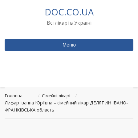
Перейти
DOC.CO.UA
до
вмісту
Всі лікарі в Україні
Меню
Головна
/
Сімейні лікарі
/
Лифар Іванна Юріївна – сімейний лікар ДЕЛЯТИН ІВАНО-
ФРАНКІВСЬКА область