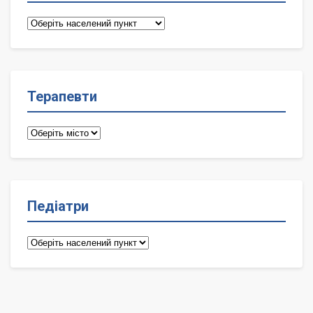
Сімейні
лікарі
Терапевти
Терапевти
Педіатри
Педіатри