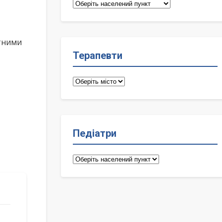
Сімейні
лікарі
ктними
Терапевти
Терапевти
Педіатри
Педіатри