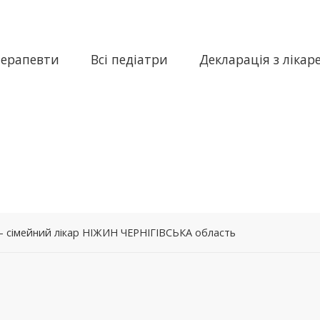
терапевти
Всі педіатри
Декларація з лікар
а – сімейний лікар НІЖИН ЧЕРНІГІВСЬКА область