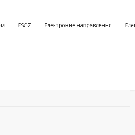
ем
ESOZ
Електронне направлення
Еле