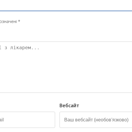
означені *
Вебсайт