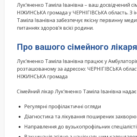
Лук’яненко Таміла Іванівна – ваш досвідчений 
НІЖИНСЬКА громада у ЧЕРНІГІВСЬКА область. З і
Таміла Іванівна забезпечує якісну первинну мед
питаннях здоров’я всієї родини.
Про вашого сімейного лікар
Лук’яненко Таміла Іванівна працює у Амбулаторі
розташованому за адресою: ЧЕРНІГІВСЬКА област
НІЖИНСЬКА громада
Сімейний лікар Лук’яненко Таміла Іванівна надає
Регулярні профілактичні огляди
Діагностика та лікування поширених захвор
Направлення до вузькопрофільних спеціаліст
Вакцинація згідно з національним календар