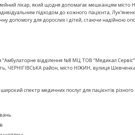
сімейний лікар, який щодня допомагає мешканцям місто 
ндивідуальним підходом до кожного пацієнта, Лук’янен
ичну допомогу для дорослих і дітей, стаючи надійною оп
я
я “Амбулаторне відділення №8 МЦ ТОВ “Медикал Сервіс”
ь, ЧЕРНІГІВСЬКА район, місто НІЖИН, вулиця Шевченка
 широкий спектр медичних послуг для пацієнтів різного 
ювань
ів
ем щеплень