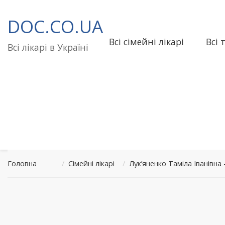
Перейти
до
DOC.CO.UA
вмісту
Всі сімейні лікарі
Всі 
Всі лікарі в Україні
Головна
/
Сімейні лікарі
/
Лук’яненко Таміла Іванівн