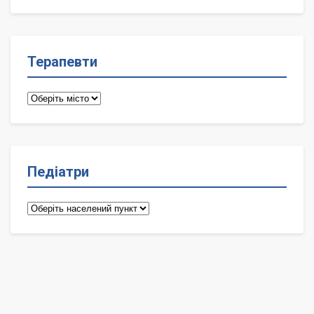
лікарі
Терапевти
Терапевти
Педіатри
Педіатри