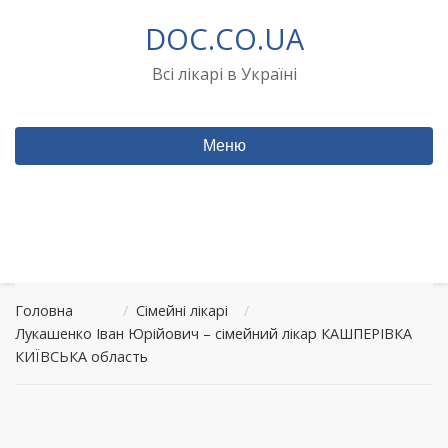
Перейти
DOC.CO.UA
до
вмісту
Всі лікарі в Україні
Меню
Головна
/
Сімейні лікарі
/
Лукашенко Іван Юрійович – сімейний лікар КАШПЕРІВКА
КИЇВСЬКА область