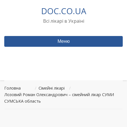
Перейти
DOC.CO.UA
до
вмісту
Всі лікарі в Україні
Меню
Головна
/
Сімейні лікарі
/
Лозовий Роман Олександрович – сімейний лікар СУМИ
СУМСЬКА область