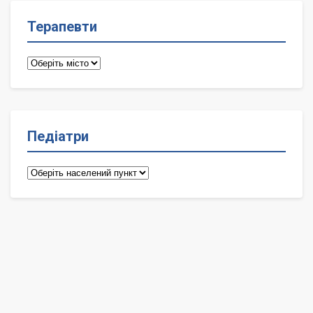
Терапевти
Терапевти
Педіатри
Педіатри