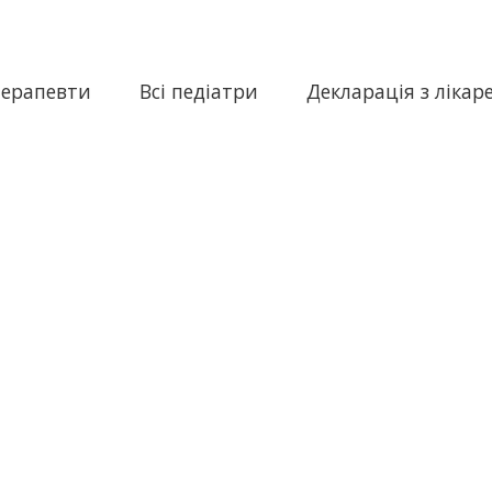
терапевти
Всі педіатри
Декларація з лікар