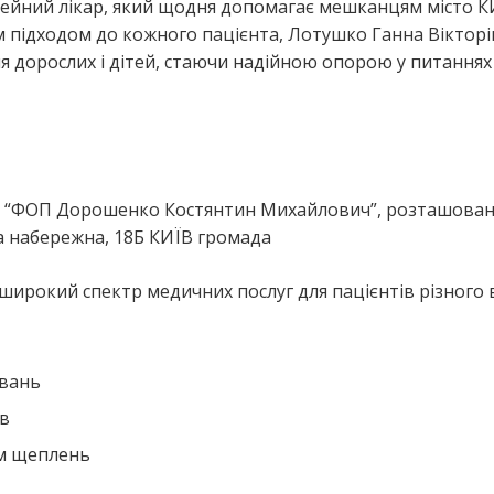
мейний лікар, який щодня допомагає мешканцям місто К
м підходом до кожного пацієнта, Лотушко Ганна Віктор
я дорослих і дітей, стаючи надійною опорою у питаннях
я
я “ФОП Дорошенко Костянтин Михайлович”, розташован
а набережна, 18Б КИЇВ громада
широкий спектр медичних послуг для пацієнтів різного в
ювань
ів
ем щеплень