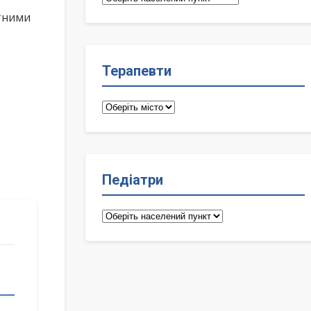
лікарі
ктними
Терапевти
Терапевти
Педіатри
Педіатри