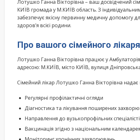
Лотушко Ганна Вікторівна – ваш досвідчений сі
КИЇВ громада у М.КИЇВ область. З індивідуальни
забезпечує якісну первинну медичну допомогу дл
здоров’я всієї родини.
Про вашого сімейного лікар
Лотушко Ганна Вікторівна працює у Амбулаторі
адресою: М.КИЇВ, місто КИЇВ, вулиця Дніпровськ
Сімейний лікар Лотушко Ганна Вікторівна надає 
Регулярні профілактичні огляди
Діагностика та лікування поширених захвор
Направлення до вузькопрофільних спеціаліст
Вакцинація згідно з національним календар
Моніторинг хронічних захворювань