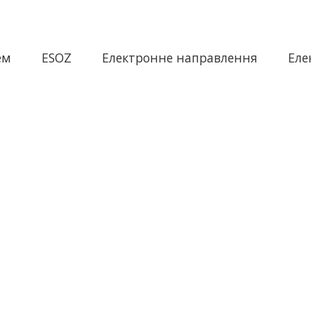
ем
ESOZ
Електронне направлення
Еле