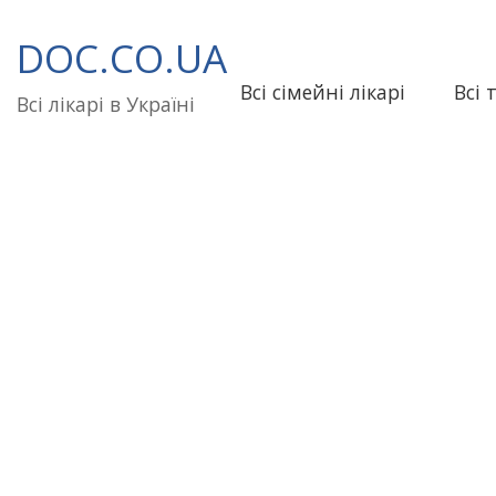
Перейти
до
DOC.CO.UA
вмісту
Всі сімейні лікарі
Всі 
Всі лікарі в Україні