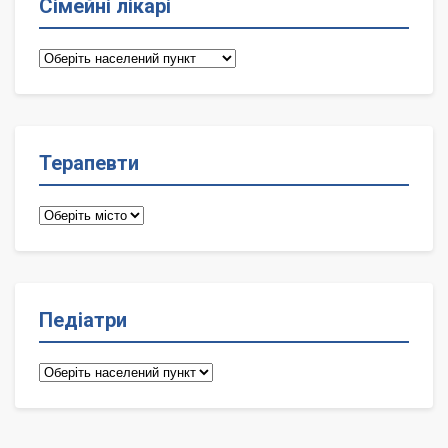
Сімейні лікарі
Сімейні
лікарі
Терапевти
Терапевти
Педіатри
Педіатри