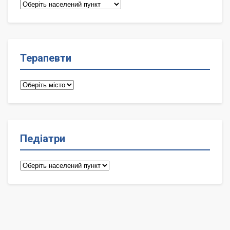
Сімейні
лікарі
Терапевти
Терапевти
Педіатри
Педіатри