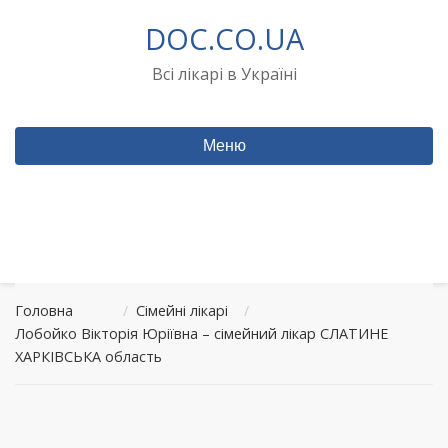
Перейти
DOC.CO.UA
до
вмісту
Всі лікарі в Україні
Меню
Головна
/
Сімейні лікарі
/
Лобойко Вікторія Юріївна – сімейний лікар СЛАТИНЕ
ХАРКІВСЬКА область