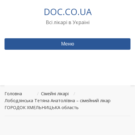
Перейти
DOC.CO.UA
до
вмісту
Всі лікарі в Україні
Меню
Головна
/
Сімейні лікарі
/
Лободзінська Тетяна Анатоліївна – сімейний лікар
ГОРОДОК ХМЕЛЬНИЦЬКА область