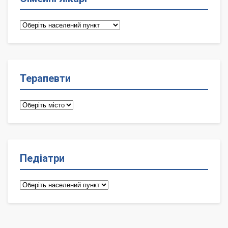
Сімейні
лікарі
Терапевти
Терапевти
Педіатри
Педіатри