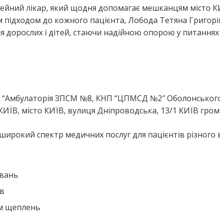
мейний лікар, який щодня допомагає мешканцям місто К
м підходом до кожного пацієнта, Лобода Тетяна Григор
я дорослих і дітей, стаючи надійною опорою у питаннях
я
я “Амбулаторія ЗПСМ №8, КНП “ЦПМСД №2″ Оболонськог
КИЇВ, місто КИЇВ, вулиця Дніпроводська, 13/1 КИЇВ гро
широкий спектр медичних послуг для пацієнтів різного в
ювань
ів
ем щеплень