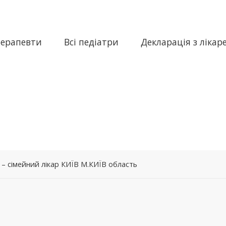
терапевти
Всі педіатри
Декларація з лікар
– сімейний лікар КИЇВ М.КИЇВ область