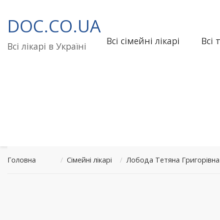
Перейти
до
DOC.CO.UA
вмісту
Всі сімейні лікарі
Всі 
Всі лікарі в Україні
Головна
/
Сімейні лікарі
/
Лобода Тетяна Григорівна 