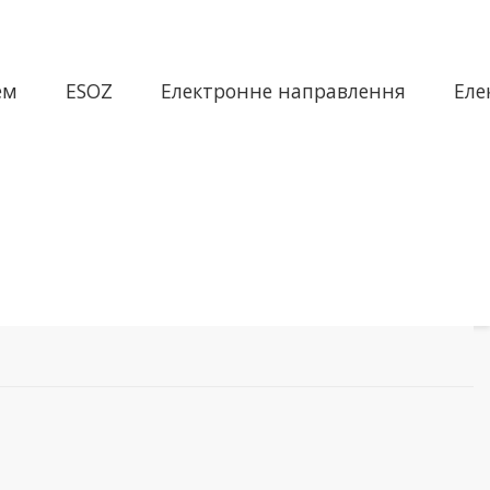
ем
ESOZ
Електронне направлення
Еле