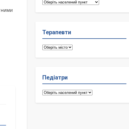
Сімейні
лікарі
ктними
Терапевти
Терапевти
Педіатри
Педіатри