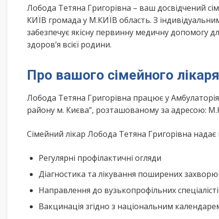
Лобода Тетяна Григорівна – ваш досвідчений сі
КИЇВ громада у М.КИЇВ область. З індивідуальни
забезпечує якісну первинну медичну допомогу дл
здоров’я всієї родини.
Про вашого сімейного лікар
Лобода Тетяна Григорівна працює у Амбулаторі
району м. Києва”, розташованому за адресою: М.
Сімейний лікар Лобода Тетяна Григорівна надає 
Регулярні профілактичні огляди
Діагностика та лікування поширених захвор
Направлення до вузькопрофільних спеціаліст
Вакцинація згідно з національним календар