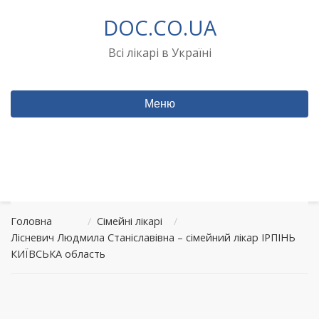
Перейти
DOC.CO.UA
до
вмісту
Всі лікарі в Україні
Меню
Головна
/
Сімейні лікарі
/
Лісневич Людмила Станіславівна – сімейний лікар ІРПІНЬ
КИЇВСЬКА область