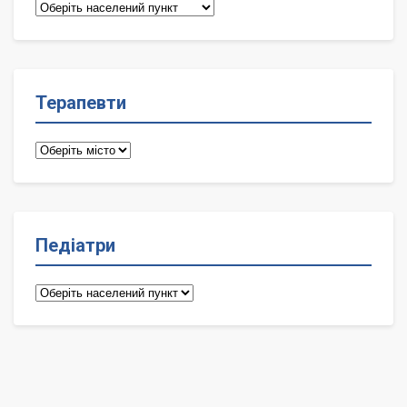
Сімейні
лікарі
Терапевти
Терапевти
Педіатри
Педіатри