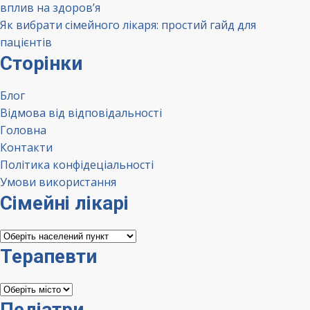
вплив на здоров’я
Як вибрати сімейного лікаря: простий гайд для
пацієнтів
Сторінки
Блог
Відмова від відповідальності
Головна
Контакти
Політика конфідеціальності
Умови використання
Сімейні лікарі
Сімейні
лікарі
Терапевти
Терапевти
Педіатри