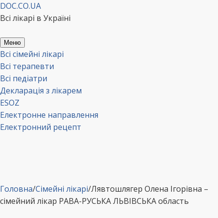
Перейти
DOC.CO.UA
до
Всі лікарі в Україні
вмісту
Меню
Всі сімейні лікарі
Всі терапевти
Всі педіатри
Декларація з лікарем
ESOZ
Електронне направлення
Електронний рецепт
Головна
/
Сімейні лікарі
/
Лявтошлягер Олена Ігорівна –
сімейний лікар РАВА-РУСЬКА ЛЬВІВСЬКА область