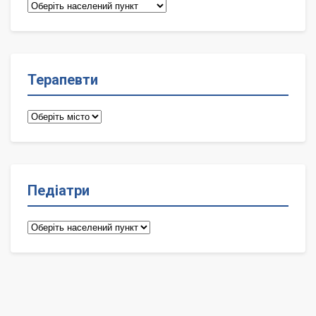
Сімейні
лікарі
Терапевти
Терапевти
Педіатри
Педіатри