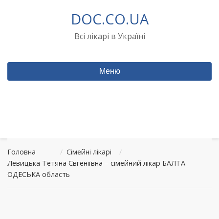
Перейти
DOC.CO.UA
до
вмісту
Всі лікарі в Україні
Меню
Головна
/
Сімейні лікарі
/
Левицька Тетяна Євгеніївна – сімейний лікар БАЛТА
ОДЕСЬКА область