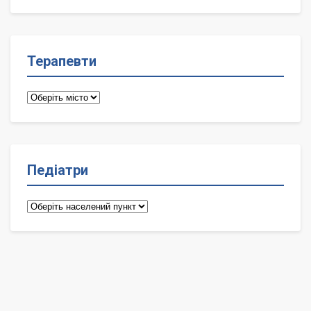
лікарі
Терапевти
Терапевти
Педіатри
Педіатри