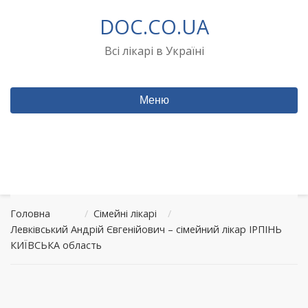
Перейти
DOC.CO.UA
до
вмісту
Всі лікарі в Україні
Меню
Головна
/
Сімейні лікарі
/
Левківський Андрій Євгенійович – сімейний лікар ІРПІНЬ
КИЇВСЬКА область