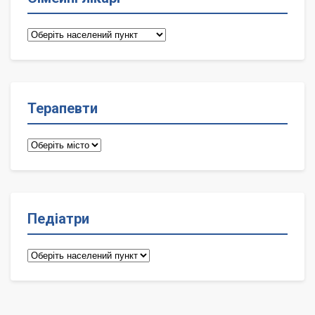
Сімейні
лікарі
Терапевти
Терапевти
Педіатри
Педіатри