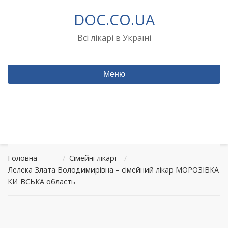
Перейти
DOC.CO.UA
до
вмісту
Всі лікарі в Україні
Меню
Головна
/
Сімейні лікарі
/
Лелека Злата Володимирівна – сімейний лікар МОРОЗІВКА
КИЇВСЬКА область