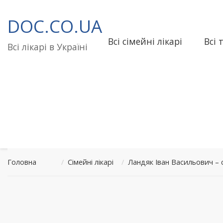
Перейти
до
DOC.CO.UA
вмісту
Всі сімейні лікарі
Всі 
Всі лікарі в Україні
Головна
/
Сімейні лікарі
/
Ландяк Іван Васильович 