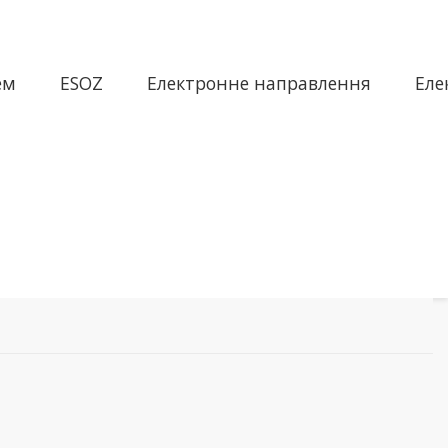
ем
ESOZ
Електронне направлення
Еле