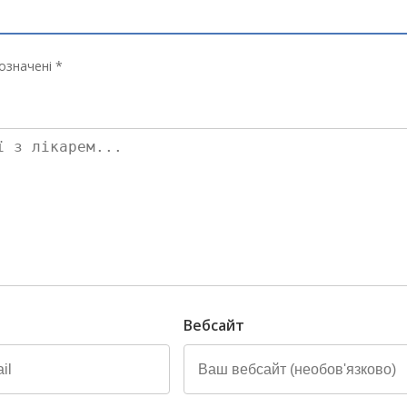
означені *
Вебсайт