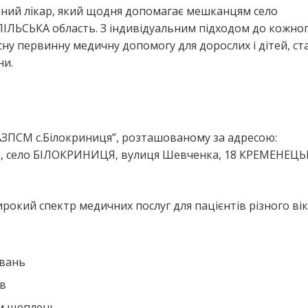
йний лікар, який щодня допомагає мешканцям село
ЬСЬКА область. З індивідуальним підходом до кожно
сну первинну медичну допомогу для дорослих і дітей, с
ни.
я
АЗПСМ с.Білокриниця”, розташованому за адресою:
 село БІЛОКРИНИЦЯ, вулиця Шевченка, 18 КРЕМЕНЕЦЬ
окий спектр медичних послуг для пацієнтів різного вік
ювань
ів
ем щеплень