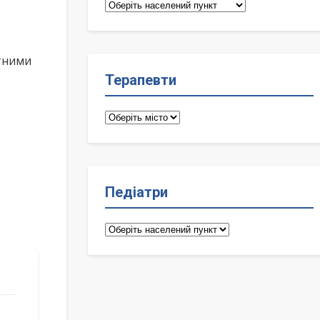
Сімейні
лікарі
ктними
Терапевти
Терапевти
Педіатри
Педіатри