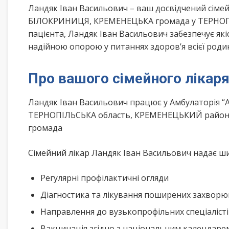
Ландяк Іван Васильович – ваш досвідчений сіме
БІЛОКРИНИЦЯ, КРЕМЕНЕЦЬКА громада у ТЕРНОПІЛ
пацієнта, Ландяк Іван Васильович забезпечує які
надійною опорою у питаннях здоров’я всієї роди
Про вашого сімейного лікар
Ландяк Іван Васильович працює у Амбулаторія “
ТЕРНОПІЛЬСЬКА область, КРЕМЕНЕЦЬКИЙ район,
громада
Сімейний лікар Ландяк Іван Васильович надає шир
Регулярні профілактичні огляди
Діагностика та лікування поширених захвор
Направлення до вузькопрофільних спеціаліст
Вакцинація згідно з національним календар