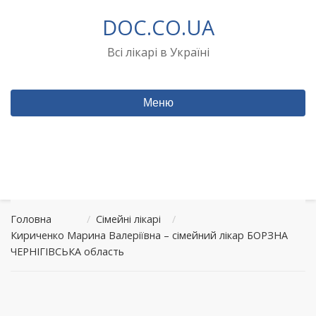
Перейти
DOC.CO.UA
до
вмісту
Всі лікарі в Україні
Меню
Головна
/
Сімейні лікарі
/
Кириченко Марина Валеріївна – сімейний лікар БОРЗНА
ЧЕРНІГІВСЬКА область