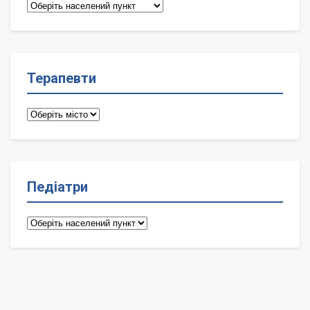
Сімейні
лікарі
Терапевти
Терапевти
Педіатри
Педіатри