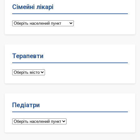
Сімейні лікарі
Сімейні
лікарі
Терапевти
Терапевти
Педіатри
Педіатри