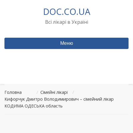
Перейти
DOC.CO.UA
до
вмісту
Всі лікарі в Україні
Меню
Головна
/
Сімейні лікарі
/
Кифорчук Дмитро Володимирович – сімейний лікар
КОДИМА ОДЕСЬКА область