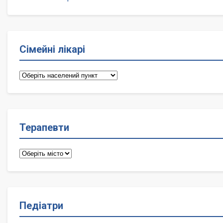
Сімейні лікарі
Сімейні
лікарі
Терапевти
Терапевти
Педіатри