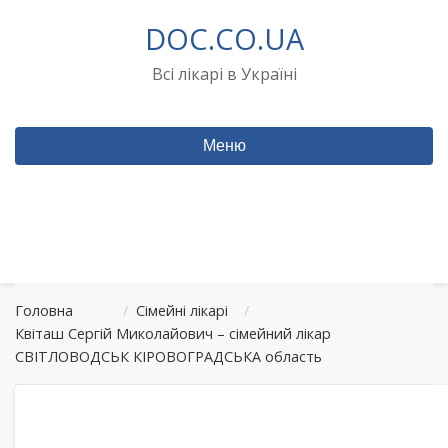
Перейти
DOC.CO.UA
до
вмісту
Всі лікарі в Україні
Меню
Головна
/
Сімейні лікарі
/
Квіташ Сергій Миколайович – сімейний лікар
СВІТЛОВОДСЬК КІРОВОГРАДСЬКА область