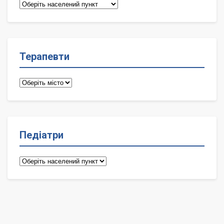
Сімейні
лікарі
Терапевти
Терапевти
Педіатри
Педіатри