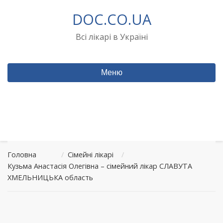
Перейти
DOC.CO.UA
до
вмісту
Всі лікарі в Україні
Меню
Головна
/
Сімейні лікарі
/
Кузьма Анастасія Олегівна – сімейний лікар СЛАВУТА
ХМЕЛЬНИЦЬКА область