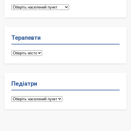
Сімейні
лікарі
Терапевти
Терапевти
Педіатри
Педіатри