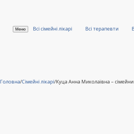
Перейти
до
вмісту
Всі сімейні лікарі
Всі терапевти
В
Меню
Головна
/
Сімейні лікарі
/
Куца Анна Миколаївна – сімейн