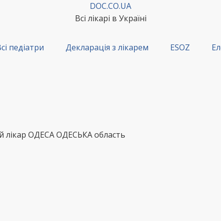
DOC.CO.UA
Всі лікарі в Україні
сі педіатри
Декларація з лікарем
ESOZ
Ел
ий лікар ОДЕСА ОДЕСЬКА область