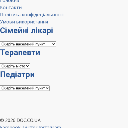
Головна
Контакти
Політика конфідеціальності
Умови використання
Сімейні лікарі
Сімейні
лікарі
Терапевти
Терапевти
Педіатри
Педіатри
© 2026 DOC.CO.UA
Facebook
Twitter
Instagram