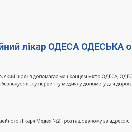
ейний лікар ОДЕСА ОДЕСЬКА 
ар, який щодня допомагає мешканцям місто ОДЕСА, ОДЕС
абезпечує якісну первинну медичну допомогу для доросл
імейного Лікаря Медея №2”, розташованому за адресою: