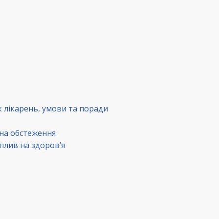
к лікарень, умови та поради
 на обстеження
вплив на здоров’я
в