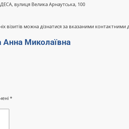
ОДЕСА, вулиця Велика Арнаутська, 100
х візитів можна дізнатися за вказаними контактними д
ца Анна Миколаївна
чені *