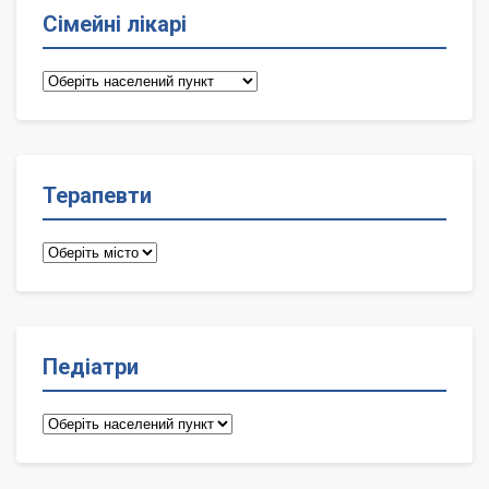
Сімейні лікарі
Сімейні
лікарі
Терапевти
Терапевти
Педіатри
Педіатри