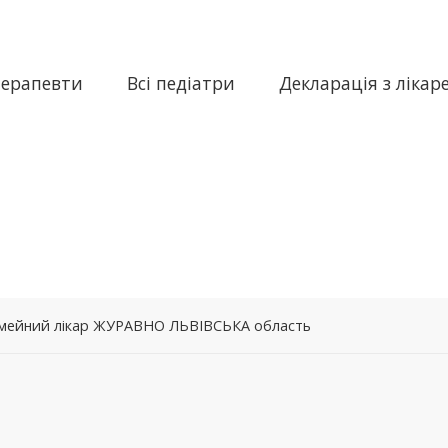
терапевти
Всі педіатри
Декларація з лікар
 сімейний лікар ЖУРАВНО ЛЬВІВСЬКА область