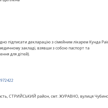
дно підписати декларацію з сімейним лікарем Кунда Раї
медичному закладі, взявши з собою паспорт та
ння для дітей).
3972422
асть, СТРИЙСЬКИЙ район, смт. ЖУРАВНО, вулиця Чубинс