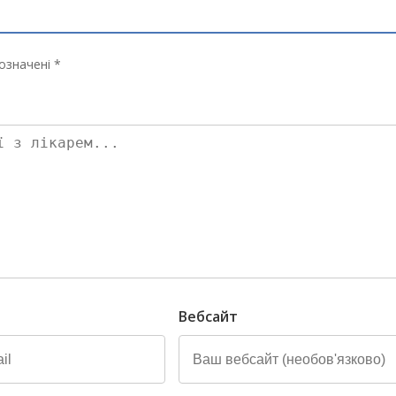
означені *
Вебсайт