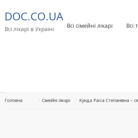
Перейти
до
DOC.CO.UA
вмісту
Всі сімейні лікарі
Всі 
Всі лікарі в Україні
Головна
/
Сімейні лікарі
/
Кунда Раїса Степанівна –