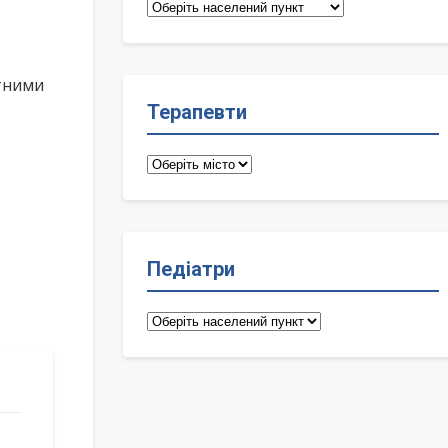
Сімейні
лікарі
ктними
Терапевти
Терапевти
Педіатри
Педіатри