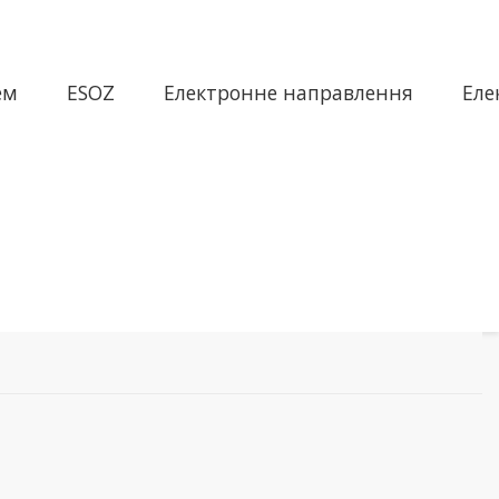
ем
ESOZ
Електронне направлення
Еле