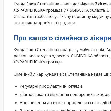
Кунда Раїса Степанівна – ваш досвідчений сіме
ЖУРАВНЕНСЬКА громада у ЛЬВІВСЬКА область. З і
Степанівна забезпечує якісну первинну медичну 
питаннях здоров’я всієї родини.
Про вашого сімейного лікар
Кунда Раїса Степанівна працює у Амбулаторія “А
розташованому за адресою: ЛЬВІВСЬКА область,
ЖУРАВНЕНСЬКА громада
Сімейний лікар Кунда Раїса Степанівна надає шир
Регулярні профілактичні огляди
Діагностика та лікування поширених захвор
Направлення до вузькопрофільних спеціаліст
Вакцинація згідно з національним календар