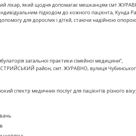
йний лікар, який щодня допомагає мешканцям смт ЖУРАВ
ндивідуальним підходом до кожного пацієнта, Кунда Ра
допомогу для дорослих і дітей, стаючи надійною опорою
я
мбулаторія загальної практики сімейної медицини”,
 СТРИЙСЬКИЙ район, смт. ЖУРАВНО, вулиця Чубинськог
окий спектр медичних послуг для пацієнтів різного віку:
ювань
ів
ем щеплень