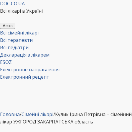
Перейти
DOC.CO.UA
до
Всі лікарі в Україні
вмісту
Меню
Всі сімейні лікарі
Всі терапевти
Всі педіатри
Декларація з лікарем
ESOZ
Електронне направлення
Електронний рецепт
Головна
/
Сімейні лікарі
/
Кулик Ірина Петрівна – сімейний
лікар УЖГОРОД ЗАКАРПАТСЬКА область