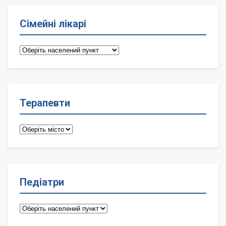
Сімейні лікарі
Сімейні
лікарі
Терапевти
Терапевти
Педіатри
Педіатри