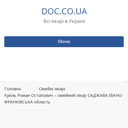
Перейти
DOC.CO.UA
до
вмісту
Всі лікарі в Україні
Меню
Головна
/
Сімейні лікарі
/
Кукіль Роман Остапович – сімейний лікар САДЖАВА ІВАНО-
ФРАНКІВСЬКА область