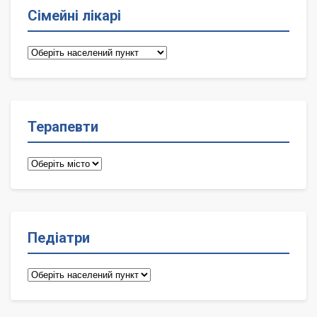
Сімейні лікарі
Сімейні
лікарі
Терапевти
Терапевти
Педіатри
Педіатри