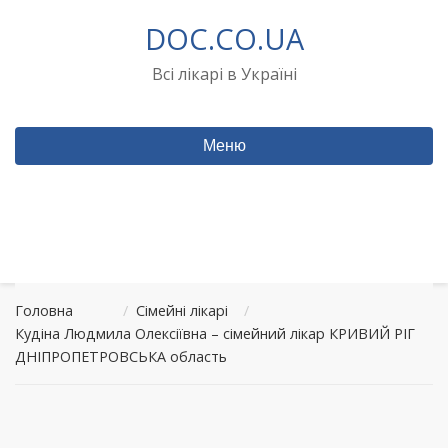
Перейти
DOC.CO.UA
до
вмісту
Всі лікарі в Україні
Меню
Головна
/
Сімейні лікарі
/
Кудіна Людмила Олексіївна – сімейний лікар КРИВИЙ РІГ
ДНІПРОПЕТРОВСЬКА область