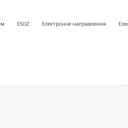
ем
ESOZ
Електронне направлення
Еле