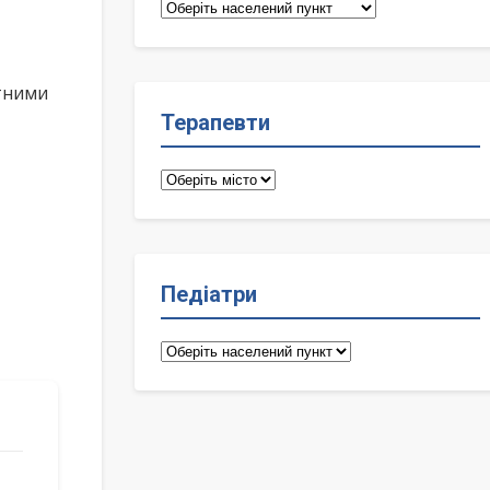
Сімейні
лікарі
ктними
Терапевти
Терапевти
Педіатри
Педіатри