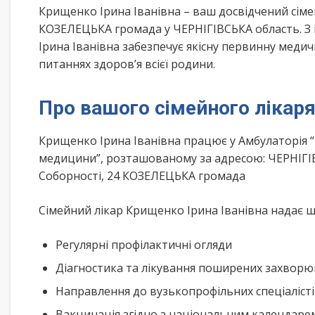
Крищенко Ірина Іванівна – ваш досвідчений сім
КОЗЕЛЕЦЬКА громада у ЧЕРНІГІВСЬКА область. З
Ірина Іванівна забезпечує якісну первинну меди
питаннях здоров’я всієї родини.
Про вашого сімейного лікар
Крищенко Ірина Іванівна працює у Амбулаторія 
медицини”, розташованому за адресою: ЧЕРНІГІВ
Соборності, 24 КОЗЕЛЕЦЬКА громада
Сімейний лікар Крищенко Ірина Іванівна надає ши
Регулярні профілактичні огляди
Діагностика та лікування поширених захвор
Направлення до вузькопрофільних спеціаліст
Вакцинація згідно з національним календар