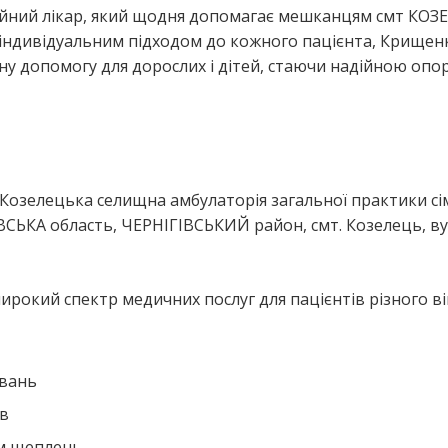
ейний лікар, який щодня допомагає мешканцям смт КОЗ
 індивідуальним підходом до кожного пацієнта, Крищен
чну допомогу для дорослих і дітей, стаючи надійною опо
я
“Козелецька селищна амбулаторія загальної практики сі
СЬКА область, ЧЕРНІГІВСЬКИЙ район, смт. Козелець, в
рокий спектр медичних послуг для пацієнтів різного ві
ювань
ів
ем щеплень