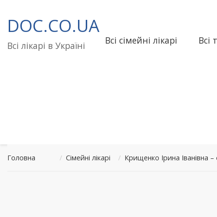
Перейти
до
DOC.CO.UA
вмісту
Всі сімейні лікарі
Всі 
Всі лікарі в Україні
Головна
/
Сімейні лікарі
/
Крищенко Ірина Іванівна 