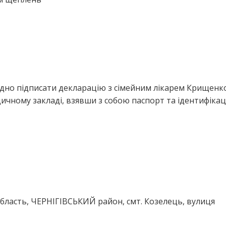
ідно підписати декларацію з сімейним лікарем Крищенк
ичному закладі, взявши з собою паспорт та ідентифіка
область, ЧЕРНІГІВСЬКИЙ район, смт. Козелець, вулиця