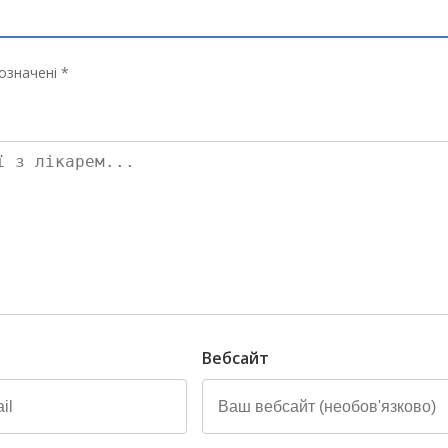
означені *
Вебсайт