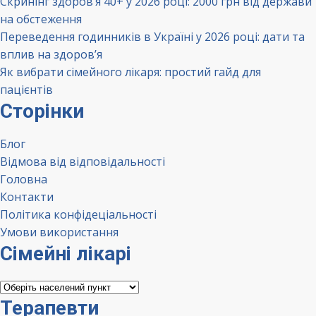
Скринінг здоров’я 40+ у 2026 році: 2000 грн від держави
на обстеження
Переведення годинників в Україні у 2026 році: дати та
вплив на здоров’я
Як вибрати сімейного лікаря: простий гайд для
пацієнтів
Сторінки
Блог
Відмова від відповідальності
Головна
Контакти
Політика конфідеціальності
Умови використання
Сімейні лікарі
Сімейні
лікарі
Терапевти