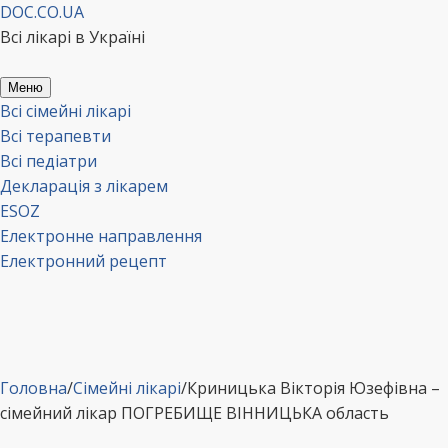
Перейти
DOC.CO.UA
до
Всі лікарі в Україні
вмісту
Меню
Всі сімейні лікарі
Всі терапевти
Всі педіатри
Декларація з лікарем
ESOZ
Електронне направлення
Електронний рецепт
Головна
/
Сімейні лікарі
/
Криницька Вікторія Юзефівна –
сімейний лікар ПОГРЕБИЩЕ ВІННИЦЬКА область