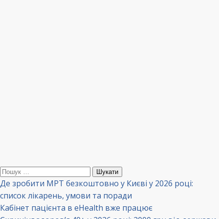
Пошук:
Де зробити МРТ безкоштовно у Києві у 2026 році:
список лікарень, умови та поради
Кабінет пацієнта в eHealth вже працює