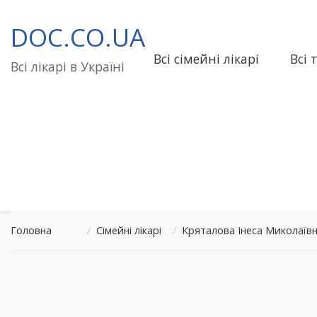
Перейти
до
DOC.CO.UA
вмісту
Всі сімейні лікарі
Всі 
Всі лікарі в Україні
Головна
/
Сімейні лікарі
/
Кряталова Інеса Миколаїв