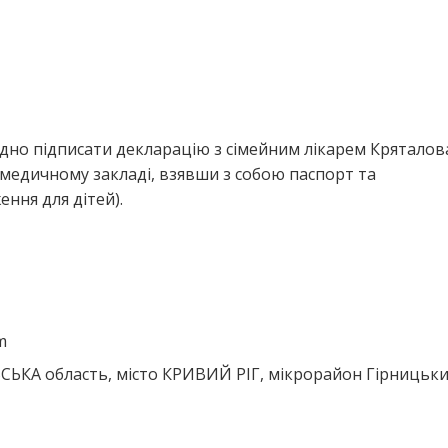
дно підписати декларацію з сімейним лікарем Кряталова
медичному закладі, взявши з собою паспорт та
ння для дітей).
m
ЬКА область, місто КРИВИЙ РІГ, мікрорайон Гірницьки