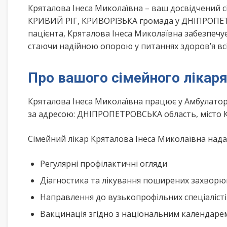
Кряталова Інеса Миколаївна – ваш досвідчений 
КРИВИЙ РІГ, КРИВОРІЗЬКА громада у ДНІПРОПЕТ
пацієнта, Кряталова Інеса Миколаївна забезпечує
стаючи надійною опорою у питаннях здоров’я всі
Про вашого сімейного лікар
Кряталова Інеса Миколаївна працює у Амбулаторі
за адресою: ДНІПРОПЕТРОВСЬКА область, місто 
Сімейний лікар Кряталова Інеса Миколаївна надає
Регулярні профілактичні огляди
Діагностика та лікування поширених захвор
Направлення до вузькопрофільних спеціаліст
Вакцинація згідно з національним календар