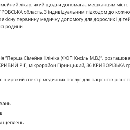
сімейний лікар, який щодня допомагає мешканцям місто
РОВСЬКА область. З індивідуальним підходом до кожно
 якісну первинну медичну допомогу для дорослих і дітей
єї родини.
я
я “Перша Сімейна Клініка (ФОП Кисіль М.В.)”, розташов
КРИВИЙ РІГ, мікрорайон Гірницький, 36 КРИВОРІЗЬКА г
 широкий спектр медичних послуг для пацієнтів різного
ювань
ів
ем щеплень