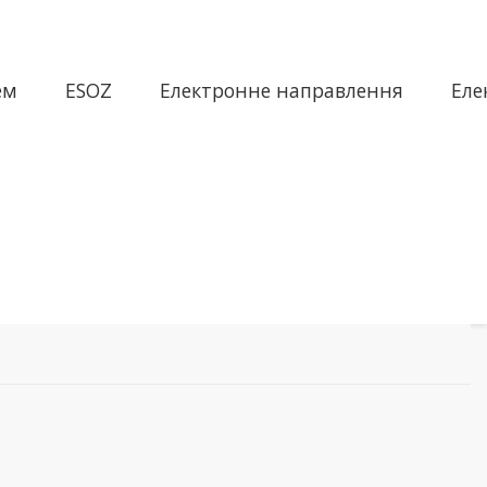
ем
ESOZ
Електронне направлення
Еле