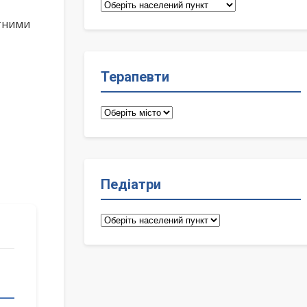
Сімейні
лікарі
ктними
Терапевти
Терапевти
Педіатри
Педіатри