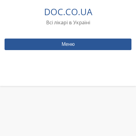
Перейти
DOC.CO.UA
до
вмісту
Всі лікарі в Україні
Меню