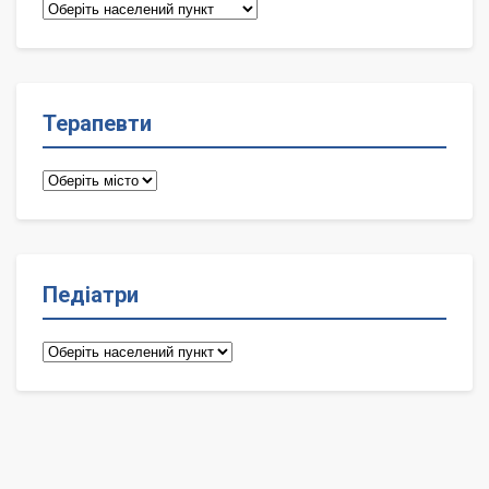
Сімейні
лікарі
Терапевти
Терапевти
Педіатри
Педіатри