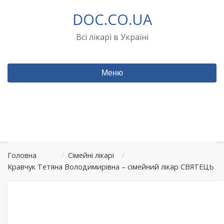
Перейти
DOC.CO.UA
до
вмісту
Всі лікарі в Україні
Меню
Головна
/
Сімейні лікарі
/
Кравчук Тетяна Володимирівна – сімейний лікар СВЯТЕЦЬ