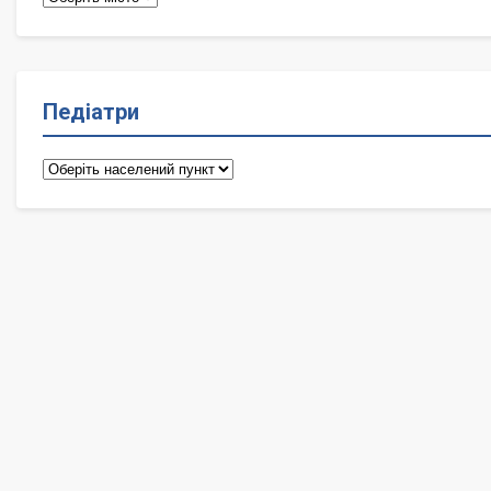
Педіатри
Педіатри