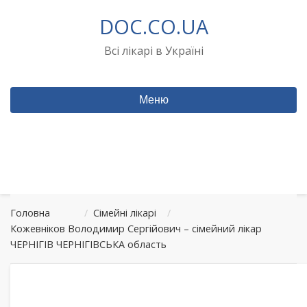
Перейти
DOC.CO.UA
до
вмісту
Всі лікарі в Україні
Меню
Головна
/
Сімейні лікарі
/
Кожевніков Володимир Сергійович – сімейний лікар
ЧЕРНІГІВ ЧЕРНІГІВСЬКА область