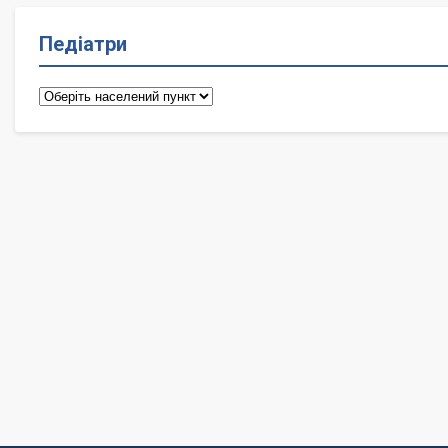
Педіатри
Педіатри