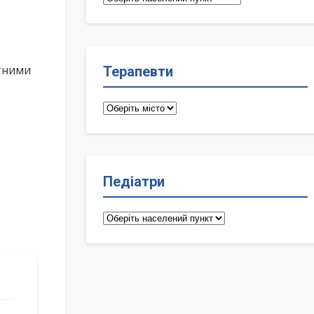
лікарі
ктними
Терапевти
Терапевти
Педіатри
Педіатри