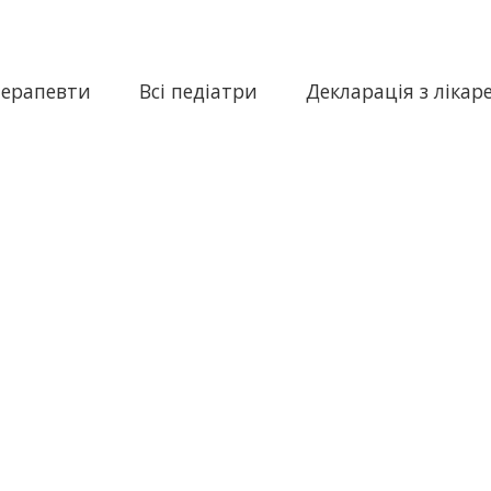
терапевти
Всі педіатри
Декларація з лікар