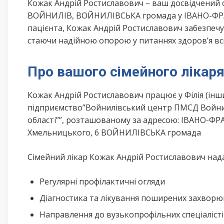
Кожак Андрій Ростиславович – ваш досвідчений 
ВОЙНИЛІВ, ВОЙНИЛІВСЬКА громада у ІВАНО-ФРАН
пацієнта, Кожак Андрій Ростиславович забезпечує
стаючи надійною опорою у питаннях здоров’я всі
Про вашого сімейного лікар
Кожак Андрій Ростиславович працює у Філія (ін
підприємство”Войнилівський центр ПМСД Войнил
області””, розташованому за адресою: ІВАНО-ФР
Хмельницького, 6 ВОЙНИЛІВСЬКА громада
Сімейний лікар Кожак Андрій Ростиславович нада
Регулярні профілактичні огляди
Діагностика та лікування поширених захвор
Направлення до вузькопрофільних спеціаліст