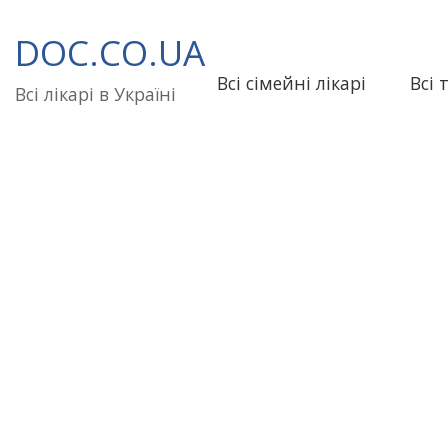
Перейти
до
DOC.CO.UA
вмісту
Всі сімейні лікарі
Всі 
Всі лікарі в Україні