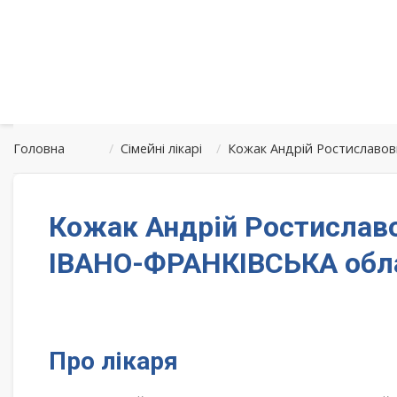
Головна
/
Сімейні лікарі
/
Кожак Андрій Ростиславо
Кожак Андрій Ростиславо
ІВАНО-ФРАНКІВСЬКА обл
Про лікаря