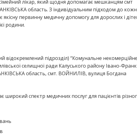
сімейний лікар, який щодня допомагає мешканцям смт
КІВСЬКА область. З індивідуальним підходом до кожн
 якісну первинну медичну допомогу для дорослих і діте
єї родини.
я
ший відокремлений підрозділ) “Комунальне некомерційн
івської селищної ради Калуського району Івано-Франк
АНКІВСЬКА область, смт. ВОЙНИЛІВ, вулиця Богдана
є широкий спектр медичних послуг для пацієнтів різного
ювань
ів