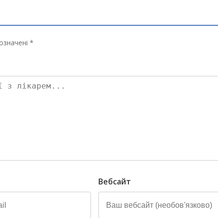
означені *
Вебсайт