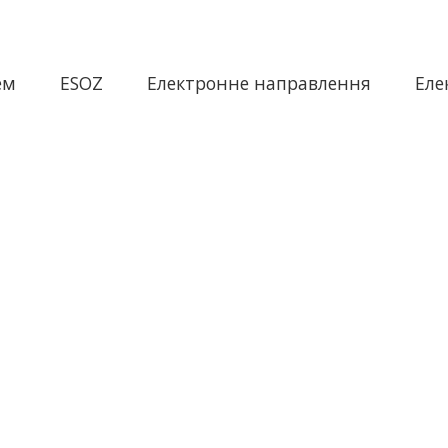
ем
ESOZ
Електронне направлення
Еле