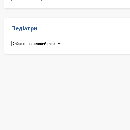
Педіатри
Педіатри