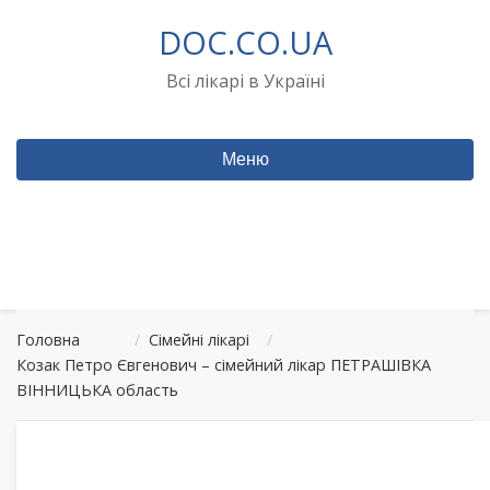
Перейти
DOC.CO.UA
до
вмісту
Всі лікарі в Україні
Меню
Головна
/
Сімейні лікарі
/
Козак Петро Євгенович – сімейний лікар ПЕТРАШІВКА
ВІННИЦЬКА область