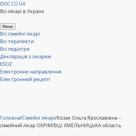
Перейти
DOC.CO.UA
до
Всі лікарі в Україні
вмісту
Меню
Всі сімейні лікарі
Всі терапевти
Всі педіатри
Декларація з лікарем
ESOZ
Електронне направлення
Електронний рецепт
Головна
/
Сімейні лікарі
/
Козак Ольга Ярославівна –
сімейний лікар ОХРІМІВЦІ ХМЕЛЬНИЦЬКА область