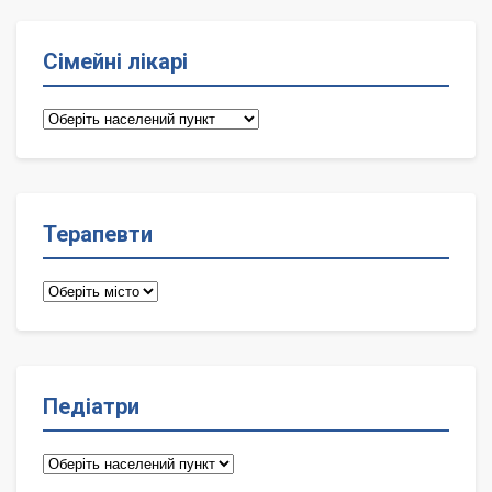
Сімейні лікарі
Сімейні
лікарі
Терапевти
Терапевти
Педіатри
Педіатри