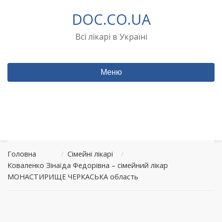
Перейти
DOC.CO.UA
до
вмісту
Всі лікарі в Україні
Меню
Головна
/
Сімейні лікарі
/
Коваленко Зінаїда Федорівна – сімейний лікар
МОНАСТИРИЩЕ ЧЕРКАСЬКА область