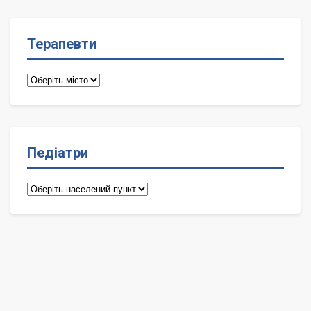
Терапевти
Терапевти
Педіатри
Педіатри