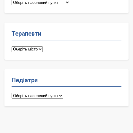
Сімейні
лікарі
Терапевти
Терапевти
Педіатри
Педіатри