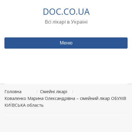
Перейти
DOC.CO.UA
до
вмісту
Всі лікарі в Україні
Меню
Головна
/
Сімейні лікарі
/
Коваленко Марина Олександрівна – сімейний лікар ОБУХІВ
КИЇВСЬКА область