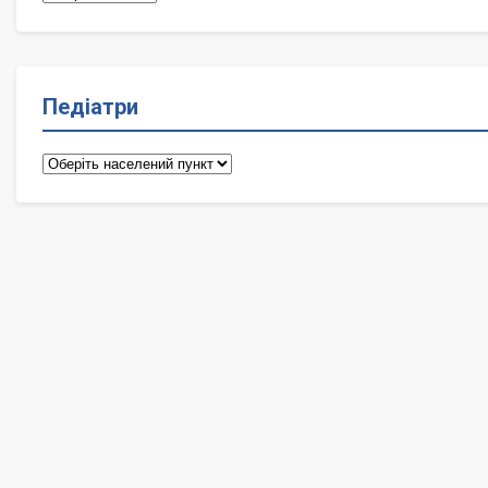
Педіатри
Педіатри