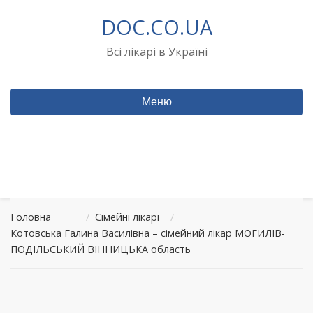
Перейти
DOC.CO.UA
до
вмісту
Всі лікарі в Україні
Меню
Головна
/
Сімейні лікарі
/
Котовська Галина Василівна – сімейний лікар МОГИЛІВ-
ПОДІЛЬСЬКИЙ ВІННИЦЬКА область