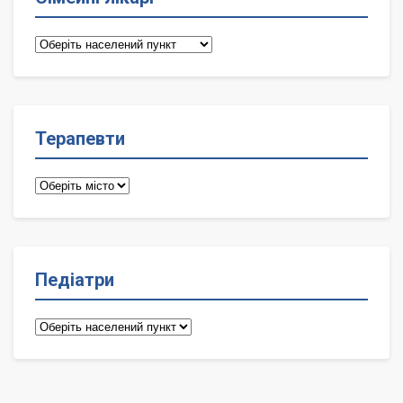
Сімейні
лікарі
Терапевти
Терапевти
Педіатри
Педіатри