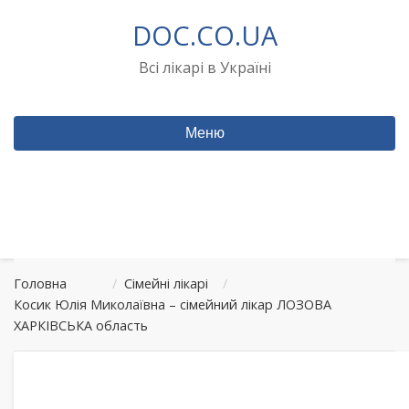
Перейти
DOC.CO.UA
до
вмісту
Всі лікарі в Україні
Меню
Головна
/
Сімейні лікарі
/
Косик Юлія Миколаївна – сімейний лікар ЛОЗОВА
ХАРКІВСЬКА область