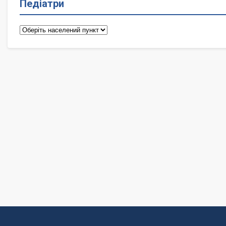
Педіатри
Педіатри