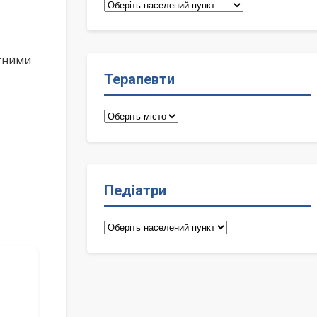
Сімейні
лікарі
ктними
Терапевти
Терапевти
Педіатри
Педіатри