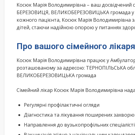
Косюк Марія Володимирівна – ваш досвідчений 
БЕРЕЗОВИЦЯ, ВЕЛИКОБЕРЕЗОВИЦЬКА громада у Т
кожного пацієнта, Косюк Марія Володимирівна за
дітей, стаючи надійною опорою у питаннях здоров
Про вашого сімейного лікар
Косюк Марія Володимирівна працює у Амбулаторі
розташованому за адресою: ТЕРНОПІЛЬСЬКА обла
ВЕЛИКОБЕРЕЗОВИЦЬКА громада
Сімейний лікар Косюк Марія Володимирівна надає
Регулярні профілактичні огляди
Діагностика та лікування поширених захвор
Направлення до вузькопрофільних спеціаліст
Вакцинація згідно з національним календар