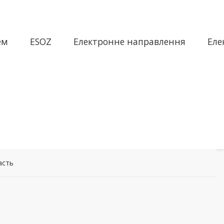
ем
ESOZ
Електронне направлення
Еле
асть