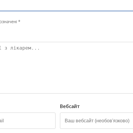
означені *
Вебсайт