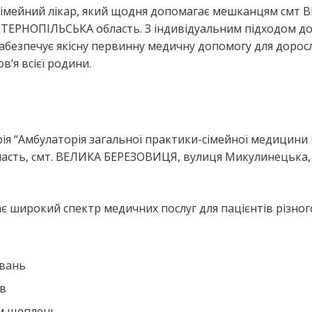
сімейний лікар, який щодня допомагає мешканцям смт 
ЕРНОПІЛЬСЬКА область. З індивідуальним підходом д
безпечує якісну первинну медичну допомогу для доросл
’я всієї родини.
я
я “Амбулаторія загальної практики-сімейної медицини 
сть, смт. ВЕЛИКА БЕРЕЗОВИЦЯ, вулиця Микулинецька, 
 широкий спектр медичних послуг для пацієнтів різного
ювань
ів
ем щеплень