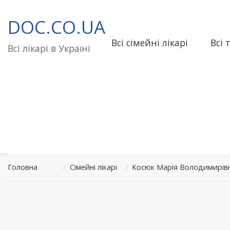
Перейти
до
DOC.CO.UA
вмісту
Всі сімейні лікарі
Всі 
Всі лікарі в Україні
Головна
/
Сімейні лікарі
/
Косюк Марія Володимирів