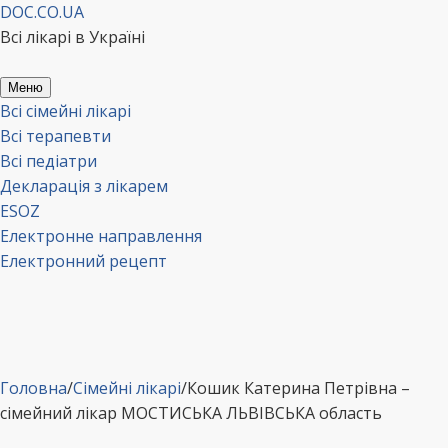
Перейти
DOC.CO.UA
до
Всі лікарі в Україні
вмісту
Меню
Всі сімейні лікарі
Всі терапевти
Всі педіатри
Декларація з лікарем
ESOZ
Електронне направлення
Електронний рецепт
Головна
/
Сімейні лікарі
/
Кошик Катерина Петрівна –
сімейний лікар МОСТИСЬКА ЛЬВІВСЬКА область