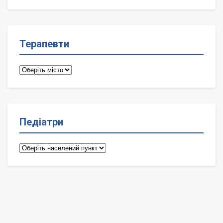
лікарі
Терапевти
Терапевти
Педіатри
Педіатри