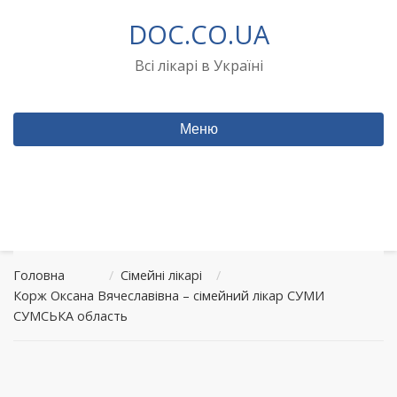
Перейти
DOC.CO.UA
до
вмісту
Всі лікарі в Україні
Меню
Головна
/
Сімейні лікарі
/
Корж Оксана Вячеславівна – сімейний лікар СУМИ
СУМСЬКА область