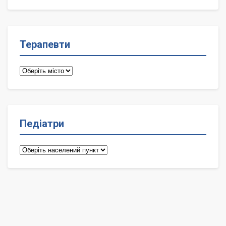
лікарі
Терапевти
Терапевти
Педіатри
Педіатри