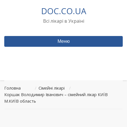
Перейти
DOC.CO.UA
до
вмісту
Всі лікарі в Україні
Меню
Головна
/
Сімейні лікарі
/
Коршак Володимир Іванович – сімейний лікар КИЇВ
М.КИЇВ область