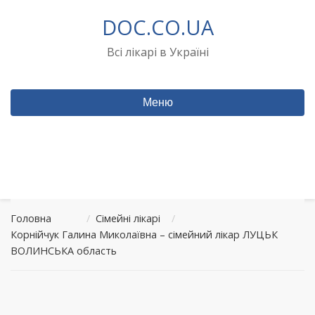
Перейти
DOC.CO.UA
до
вмісту
Всі лікарі в Україні
Меню
Головна
/
Сімейні лікарі
/
Корнійчук Галина Миколаївна – сімейний лікар ЛУЦЬК
ВОЛИНСЬКА область