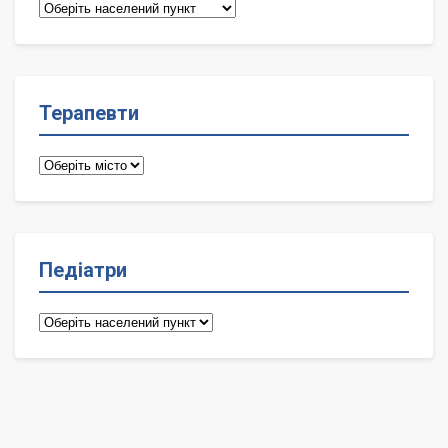
Сімейні
лікарі
Терапевти
Терапевти
Педіатри
Педіатри